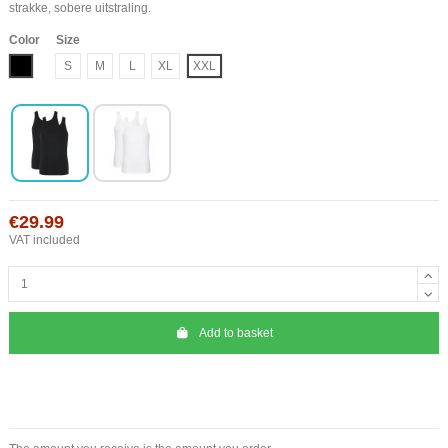
strakke, sobere uitstraling.
Color
Size
Black
S
M
L
XL
XXL
€29.99
VAT included
Add to basket