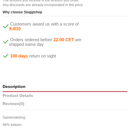
The amount you receive is the amount you order.
Any discounts are already incorporated in the price.
Why choose Sloggishop
Customers award us with a score of
9,4/10
Orders ordered before
22:00 CET
are
shipped same day
100 days
return on sight
Description
Product Details
Reviews
(0)
Samenstelling:
96% katoen