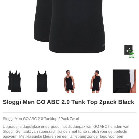
Sloggi Men GO ABC 2.0 Tank Top 2pack Black
Sloggi Men GO ABC 2.0 Tanktop 2Pack Zwart
Upgrade je dagelijkse ondergoed met dit duopak van GO ABC hemden van
Sloggi. Gemaakt van superzacht katoen met lichte stretch voor de perfecte
pasvorm. Met klassieke kleuren en een tailleband zonder logo voor een