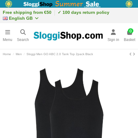
Free shipping from €50
✓ 100 days return policy
English GB
0
Menu
Search
Sign in
Basket
Home
Men
Sloggi Men GO ABC 2.0 Tank Top 2pack Black