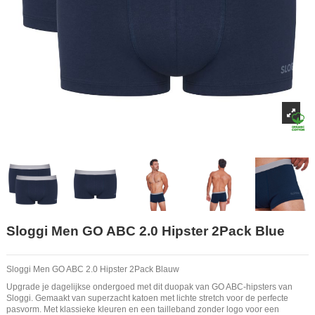
Sloggi Men GO ABC 2.0 Hipster 2Pack Blue
Sloggi Men GO ABC 2.0 Hipster 2Pack Blauw
Upgrade je dagelijkse ondergoed met dit duopak van GO ABC-hipsters van
Sloggi. Gemaakt van superzacht katoen met lichte stretch voor de perfecte
pasvorm. Met klassieke kleuren en een tailleband zonder logo voor een