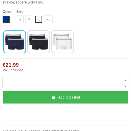
strakke, sobere uitstraling.
Color
Size
Blue
S
M
L
XL
€21.99
VAT included
Add to basket