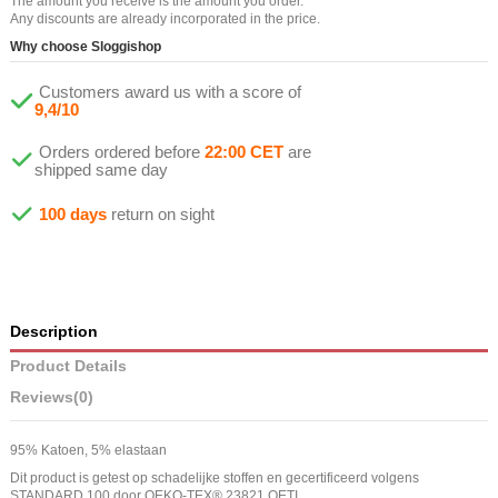
The amount you receive is the amount you order.
Any discounts are already incorporated in the price.
Why choose Sloggishop
Customers award us with a score of
9,4/10
Orders ordered before
22:00 CET
are
shipped same day
100 days
return on sight
Description
Product Details
Reviews
(0)
95% Katoen, 5% elastaan
Dit product is getest op schadelijke stoffen en gecertificeerd volgens
STANDARD 100 door OEKO-TEX® 23821 OETI