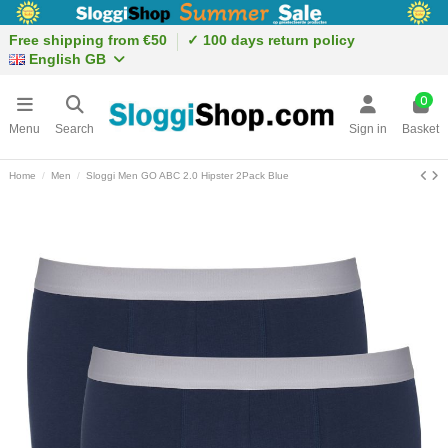
Free shipping from €50
✓ 100 days return policy
English GB
0
Menu
Search
Sign in
Basket
Home
Men
Sloggi Men GO ABC 2.0 Hipster 2Pack Blue