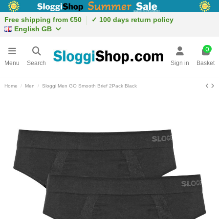
Free shipping from €50
✓ 100 days return policy
English GB
0
Menu
Search
Sign in
Basket
Home
Men
Sloggi Men GO Smooth Brief 2Pack Black