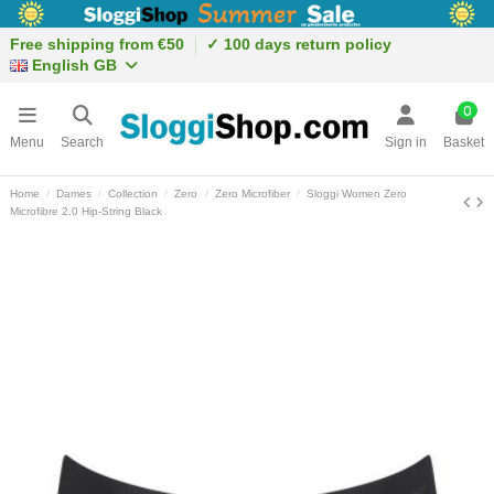
Free shipping from €50
✓ 100 days return policy
English GB
0
Menu
Search
Sign in
Basket
Home
Dames
Collection
Zero
Zero Microfiber
Sloggi Women Zero
Microfibre 2.0 Hip-String Black