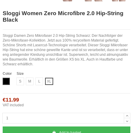
Sloggi Women Zero Microfibre 2.0 Hip-String
Black
Sloggi Damen Zero Mikrofaser 2.0 Hip-String Schwarz: Der Nachfolger der
Zero-Mikrofaser-Kollektion. Jetzt aus 100% recyceltem Material gefertigt.
Schöne Shorts mit Lasercut-Technologie verarbeitet. Dieser Sloggi Mikrofaser
Hip-String hat eine schöne gewellte Kante und ist so verarbeitet, dass er unter
eng anliegender Kleidung unsichtbar ist. Superweich, leicht und atmungsaktiv
wie Baumwolle. Erhältlich in den Größen XS bis XL. Auch in Hautfarbe und
Schwarz erhältlich.
Color
Size
Black
S
M
L
XL
€11.99
VAT included
Add to basket