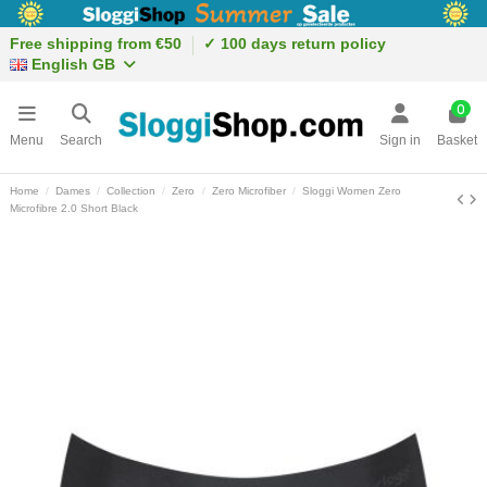
Free shipping from €50
✓ 100 days return policy
English GB
0
Menu
Search
Sign in
Basket
Home
Dames
Collection
Zero
Zero Microfiber
Sloggi Women Zero
Microfibre 2.0 Short Black