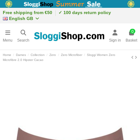
Free shipping from €50
✓ 100 days return policy
English GB
0
Menu
Search
Sign in
Basket
Home
Dames
Collection
Zero
Zero Microfiber
Sloggi Women Zero
Microfibre 2.0 Hipster Cacao