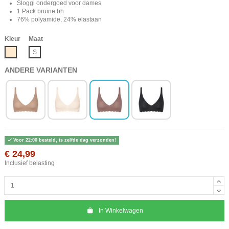
Sloggi ondergoed voor dames
1 Pack bruine bh
76% polyamide, 24% elastaan
Kleur
Maat
Beige
S
ANDERE VARIANTEN
Voor 22:00 besteld, is zelfde dag verzonden!
€ 24,99
Inclusief belasting
In Winkelwagen