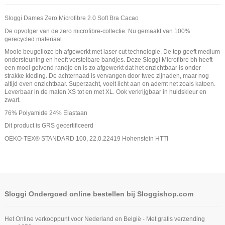
Sloggi Dames Zero Microfibre 2.0 Soft Bra Cacao
De opvolger van de zero microfibre-collectie. Nu gemaakt van 100%
gerecycled materiaal
Mooie beugelloze bh afgewerkt met laser cut technologie. De top geeft medium
ondersteuning en heeft verstelbare bandjes. Deze Sloggi Microfibre bh heeft
een mooi golvend randje en is zo afgewerkt dat het onzichtbaar is onder
strakke kleding. De achternaad is vervangen door twee zijnaden, maar nog
altijd even onzichtbaar. Superzacht, voelt licht aan en ademt net zoals katoen.
Leverbaar in de maten XS tot en met XL. Ook verkrijgbaar in huidskleur en
zwart.
76% Polyamide 24% Elastaan
Dit product is GRS gecertificeerd
OEKO-TEX® STANDARD 100, 22.0.22419 Hohenstein HTTI
Sloggi Ondergoed online bestellen bij Sloggishop.com
Het Online verkooppunt voor Nederland en België - Met gratis verzending