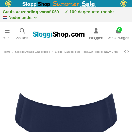
Gratis verzending vanaf €50
✓ 100 dagen retourrecht
Nederlands
0
Menu
Zoeken
Inloggen
Winkelwagen
Home
Sloggi Dames Ondergoed
Sloggi Dames Zero Feel 2.0 Hipster Navy Blue