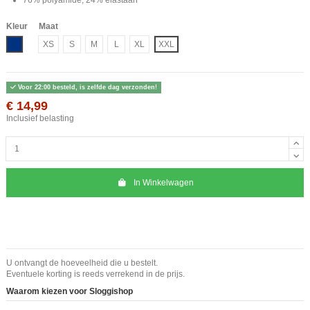
Kleur
Maat
Blauw
XS
S
M
L
XL
XXL
Voor 22:00 besteld, is zelfde dag verzonden!
€ 14,99
Inclusief belasting
In Winkelwagen
U ontvangt de hoeveelheid die u bestelt.
Eventuele korting is reeds verrekend in de prijs.
Waarom kiezen voor Sloggishop