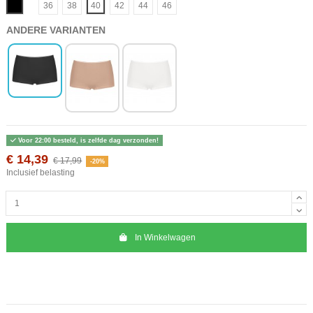
Zwart
36
38
40
42
44
46
ANDERE VARIANTEN
Voor 22:00 besteld, is zelfde dag verzonden!
€ 14,39
€ 17,99
-20%
Inclusief belasting
In Winkelwagen