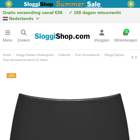
Gratis verzending vanaf €50
✓ 100 dagen retourrecht
Nederlands
0
Menu
Zoeken
Inloggen
Winkelwagen
Home
Sloggi Dames Ondergoed
Collectie
Feel Sensational
Sloggi Dames
Feel sensational short 02 black
-20%