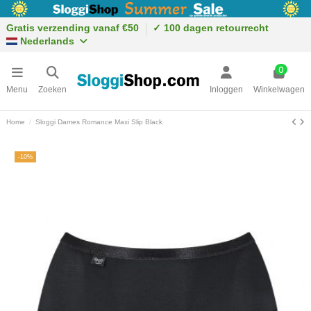
Gratis verzending vanaf €50
✓ 100 dagen retourrecht
Nederlands
0
Menu
Zoeken
Inloggen
Winkelwagen
Home
Sloggi Dames Romance Maxi Slip Black
-10%