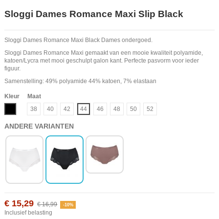
Sloggi Dames Romance Maxi Slip Black
Sloggi Dames Romance Maxi Black Dames ondergoed.
Sloggi Dames Romance Maxi gemaakt van een mooie kwaliteit polyamide,
katoen/Lycra met mooi geschulpt galon kant. Perfecte pasvorm voor ieder
figuur.
Samenstelling: 49% polyamide 44% katoen, 7% elastaan
Kleur
Maat
Zwart
38
40
42
44
46
48
50
52
ANDERE VARIANTEN
€ 15,29
€ 16,99
-10%
Inclusief belasting