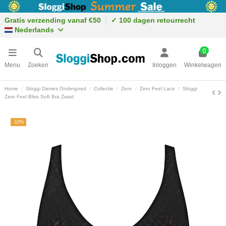
Gratis verzending vanaf €50
✓ 100 dagen retourrecht
Nederlands
0
Menu
Zoeken
Inloggen
Winkelwagen
Home
Sloggi Dames Ondergoed
Collectie
Zero
Zero Feel Lace
Sloggi
Zero Feel Bliss Soft Bra Zwart
-10%