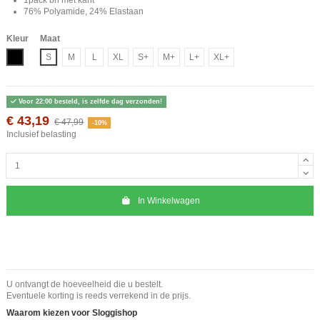
76% Polyamide, 24% Elastaan
Kleur
Maat
Zwart
S
M
L
XL
S+
M+
L+
XL+
Voor 22:00 besteld, is zelfde dag verzonden!
€ 43,19
€ 47,99
-10%
Inclusief belasting
In Winkelwagen
U ontvangt de hoeveelheid die u bestelt.
Eventuele korting is reeds verrekend in de prijs.
Waarom kiezen voor Sloggishop