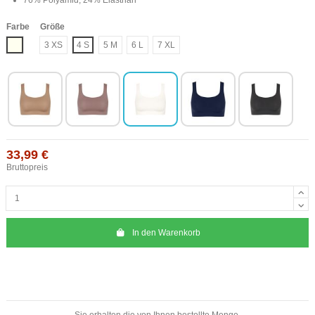
Farbe
Größe
Elfenbeinfarbe
3 XS
4 S
5 M
6 L
7 XL
33,99 €
Bruttopreis
In den Warenkorb
Sie erhalten die von Ihnen bestellte Menge.