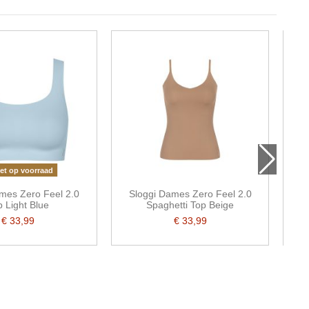
-10
et op voorraad
mes Zero Feel 2.0
Sloggi Dames Zero Feel 2.0
S
p Light Blue
Spaghetti Top Beige
€ 33,99
€ 33,99