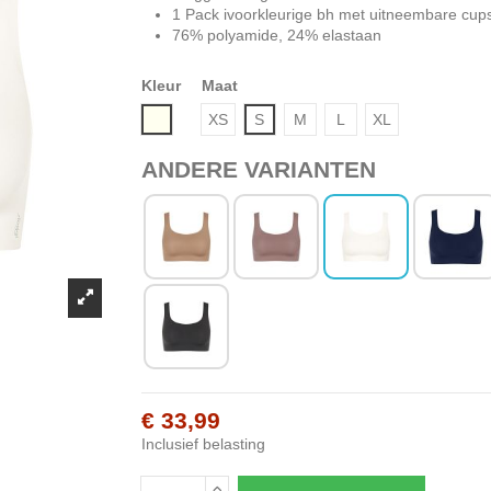
1 Pack ivoorkleurige bh met uitneembare cup
76% polyamide, 24% elastaan
Kleur
Maat
Ivoor
XS
S
M
L
XL
ANDERE VARIANTEN
€ 33,99
Inclusief belasting