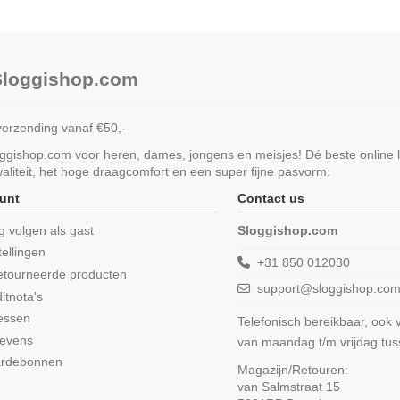
 Sloggishop.com
verzending vanaf €50,-
loggishop.com voor heren, dames, jongens en meisjes! Dé beste online 
liteit, het hoge draagcomfort en een super fijne pasvorm.
unt
Contact us
ng volgen als gast
Sloggishop.com
tellingen
+31 850 012030
etourneerde producten
support@sloggishop.co
itnota's
essen
Telefonisch bereikbaar, ook
gevens
van maandag t/m vrijdag tu
ardebonnen
Magazijn/Retouren:
van Salmstraat 15