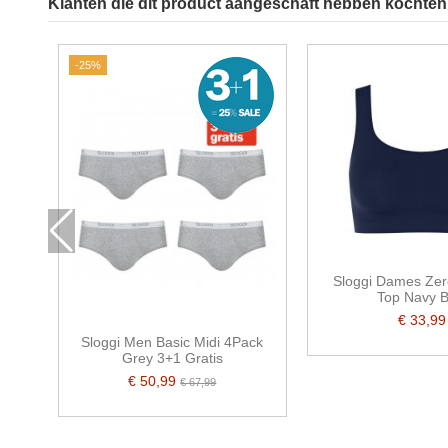
Klanten die dit product aangeschaft hebben kochten 
-25%
Sloggi Dames Zer
Top Navy B
€ 33,99
Sloggi Men Basic Midi 4Pack
Grey 3+1 Gratis
€ 50,99
€ 67,99