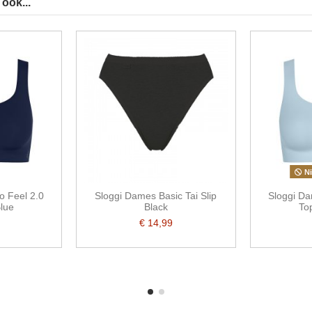
ook...
Ni
o Feel 2.0
Sloggi Dames Basic Tai Slip
Sloggi Da
lue
Black
To
€ 14,99