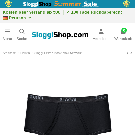
Kostenloser Versand ab 50€
✓ 100 Tage Rückgaberecht
Deutsch
0
Menu
Suche
Anmelden
Warenkorb
Startseite
Herren
Sloggi Herren Basic Maxi Schwarz