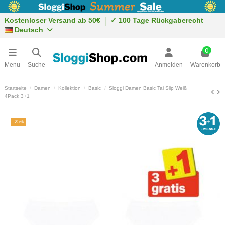
Kostenloser Versand ab 50€
✓ 100 Tage Rückgaberecht
Deutsch
0
Menu
Suche
Anmelden
Warenkorb
Startseite
Damen
Kollektion
Basic
Sloggi Damen Basic Tai Slip Weiß
4Pack 3+1
-25%