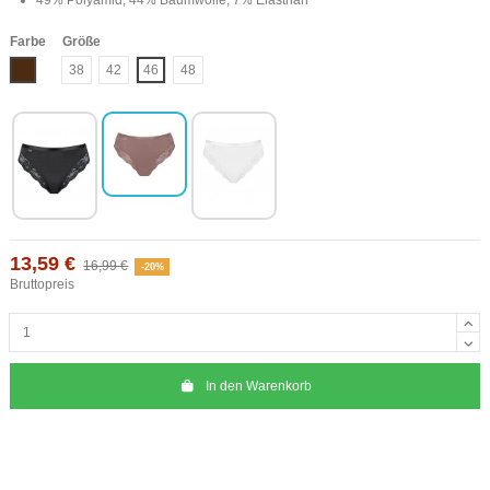
Farbe
Größe
Braun
38
42
46
48
13,59 €
16,99 €
-20%
Bruttopreis
In den Warenkorb