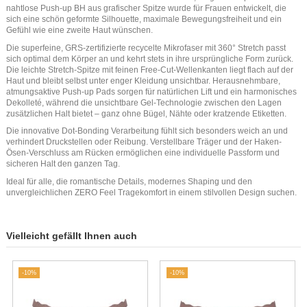
nahtlose Push-up BH aus grafischer Spitze wurde für Frauen entwickelt, die
sich eine schön geformte Silhouette, maximale Bewegungsfreiheit und ein
Gefühl wie eine zweite Haut wünschen.
Die superfeine, GRS-zertifizierte recycelte Mikrofaser mit 360° Stretch passt
sich optimal dem Körper an und kehrt stets in ihre ursprüngliche Form zurück.
Die leichte Stretch-Spitze mit feinen Free-Cut-Wellenkanten liegt flach auf der
Haut und bleibt selbst unter enger Kleidung unsichtbar. Herausnehmbare,
atmungsaktive Push-up Pads sorgen für natürlichen Lift und ein harmonisches
Dekolleté, während die unsichtbare Gel-Technologie zwischen den Lagen
zusätzlichen Halt bietet – ganz ohne Bügel, Nähte oder kratzende Etiketten.
Die innovative Dot-Bonding Verarbeitung fühlt sich besonders weich an und
verhindert Druckstellen oder Reibung. Verstellbare Träger und der Haken-
Ösen-Verschluss am Rücken ermöglichen eine individuelle Passform und
sicheren Halt den ganzen Tag.
Ideal für alle, die romantische Details, modernes Shaping und den
unvergleichlichen ZERO Feel Tragekomfort in einem stilvollen Design suchen.
Vielleicht gefällt Ihnen auch
-10%
-10%