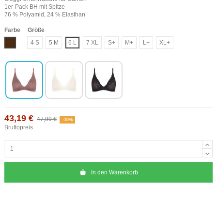
1er-Pack BH mit Spitze
76 % Polyamid, 24 % Elasthan
Farbe
Größe
Braun
4 S
5 M
6 L
7 XL
S+
M+
L+
XL+
43,19 €
47,99 €
-10%
Bruttopreis
In den Warenkorb