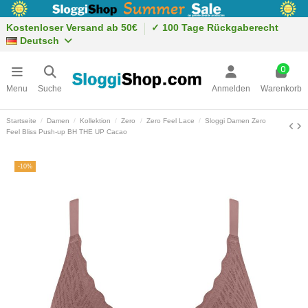
Kostenloser Versand ab 50€
✓ 100 Tage Rückgaberecht
Deutsch
0
Menu
Suche
Anmelden
Warenkorb
Startseite
Damen
Kollektion
Zero
Zero Feel Lace
Sloggi Damen Zero
Feel Bliss Push-up BH THE UP Cacao
-10%