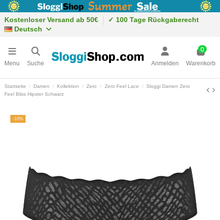
Kostenloser Versand ab 50€
✓ 100 Tage Rückgaberecht
Deutsch
0
Menu
Suche
Anmelden
Warenkorb
Startseite
Damen
Kollektion
Zero
Zero Feel Lace
Sloggi Damen Zero
Feel Bliss Hipster Schwarz
-10%