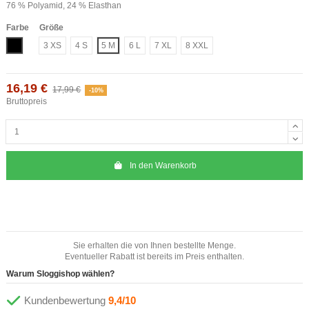
76 % Polyamid, 24 % Elasthan
Farbe
Größe
Schwarz
3 XS
4 S
5 M
6 L
7 XL
8 XXL
16,19 €
17,99 €
-10%
Bruttopreis
In den Warenkorb
Sie erhalten die von Ihnen bestellte Menge.
Eventueller Rabatt ist bereits im Preis enthalten.
Warum Sloggishop wählen?
Kundenbewertung
9,4/10