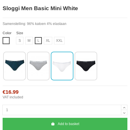
Sloggi Men Basic Mini White
Samenstelling: 96% katoen 4% elastaan
Color
Size
White
S
M
L
XL
XXL
€16.99
VAT included
Add to basket