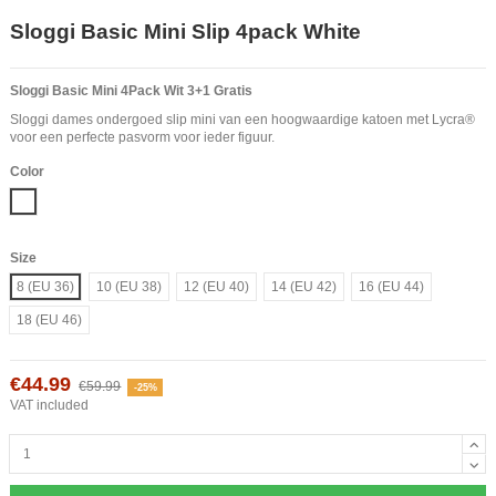
Sloggi Basic Mini Slip 4pack White
Sloggi Basic Mini 4Pack Wit 3+1 Gratis
Sloggi dames ondergoed slip mini van een hoogwaardige katoen met Lycra®
voor een perfecte pasvorm voor ieder figuur.
Color
White
Size
8 (EU 36)
10 (EU 38)
12 (EU 40)
14 (EU 42)
16 (EU 44)
18 (EU 46)
€44.99
€59.99
-25%
VAT included