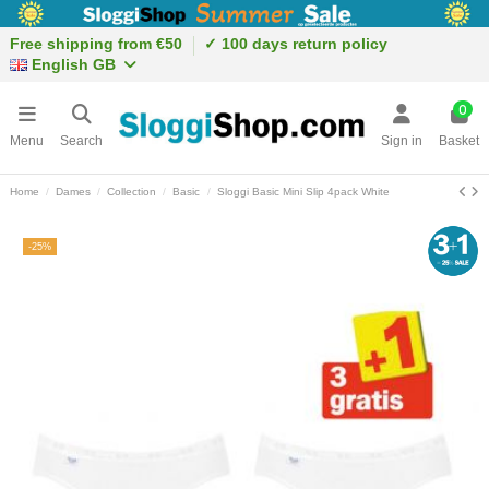
Free shipping from €50
✓ 100 days return policy
English GB
0
Menu
Search
Sign in
Basket
Home
Dames
Collection
Basic
Sloggi Basic Mini Slip 4pack White
-25%