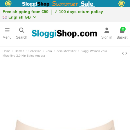
Free shipping from €50
✓ 100 days return policy
English GB
0
Menu
Search
Sign in
Basket
Home
Dames
Collection
Zero
Zero Microfiber
Sloggi Women Zero
Microfibre 2.0 Hip-String Angora