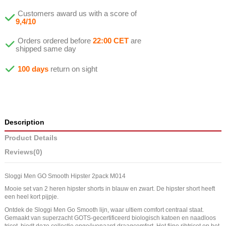
Customers award us with a score of
9,4/10
Orders ordered before
22:00 CET
are
shipped same day
100 days
return on sight
Description
Product Details
Reviews
(0)
Sloggi Men GO Smooth Hipster 2pack M014
Mooie set van 2 heren hipster shorts in blauw en zwart. De hipster short heeft
een heel kort pijpje.
Ontdek de Sloggi Men Go Smooth lijn, waar ultiem comfort centraal staat.
Gemaakt van superzacht GOTS-gecertificeerd biologisch katoen en naadloos
tricot, biedt deze collectie ongeëvenaard draagcomfort. Het fijne ribtricot op het