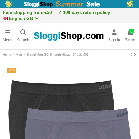
Free shipping from €50
✓ 100 days return policy
English GB
0
Menu
Search
Sign in
Basket
Home
Men
Sloggi Men GO Smooth Hipster 2Pack M014
-20%