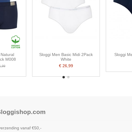
Natural
Sloggi Men Basic Midi 2Pack
Sloggi Me
ack M008
White
€ 26,99
1,99
 Sloggishop.com
verzending vanaf €50,-