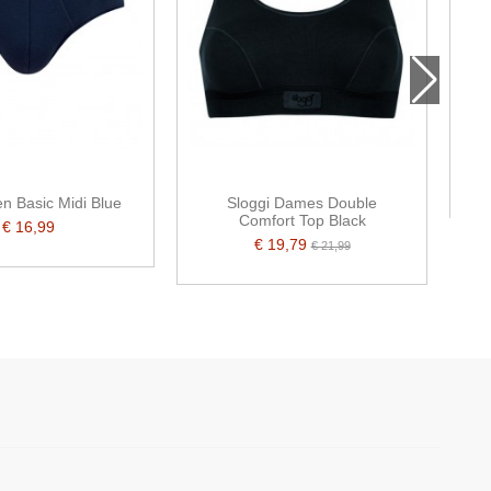
S
n Basic Midi Blue
Sloggi Dames Double
Comfort Top Black
€ 16,99
€ 19,79
€ 21,99