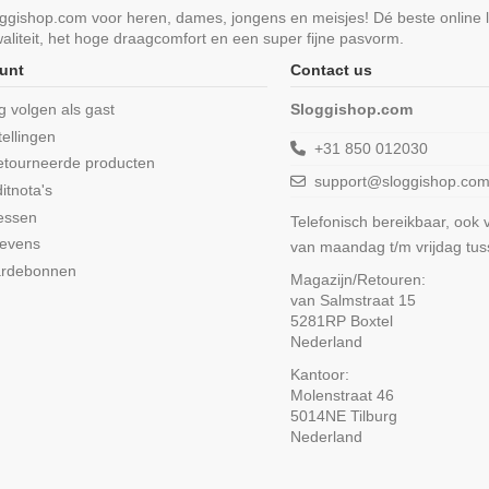
loggishop.com voor heren, dames, jongens en meisjes! Dé beste online 
liteit, het hoge draagcomfort en een super fijne pasvorm.
unt
Contact us
ng volgen als gast
Sloggishop.com
tellingen
+31 850 012030
etourneerde producten
support@sloggishop.co
itnota's
essen
Telefonisch bereikbaar, ook
gevens
van maandag t/m vrijdag tu
ardebonnen
Magazijn/Retouren:
van Salmstraat 15
5281RP Boxtel
Nederland
Kantoor:
Molenstraat 46
5014NE Tilburg
Nederland