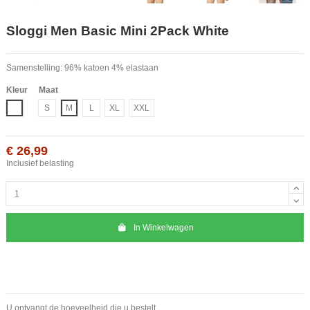
Sloggi Men Basic Mini 2Pack White
Samenstelling: 96% katoen 4% elastaan
Kleur
Maat
Wit
S
M
L
XL
XXL
€ 26,99
Inclusief belasting
In Winkelwagen
U ontvangt de hoeveelheid die u bestelt.