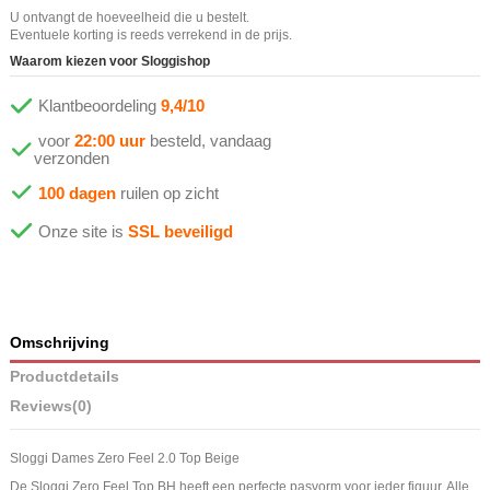
U ontvangt de hoeveelheid die u bestelt.
Eventuele korting is reeds verrekend in de prijs.
Waarom kiezen voor Sloggishop
Klantbeoordeling
9,4/10
voor
22:00 uur
besteld, vandaag
verzonden
100 dagen
ruilen op zicht
Onze site is
SSL beveiligd
Omschrijving
Productdetails
Reviews
(0)
Sloggi Dames Zero Feel 2.0 Top Beige
De Sloggi Zero Feel Top BH heeft een perfecte pasvorm voor ieder figuur. Alle