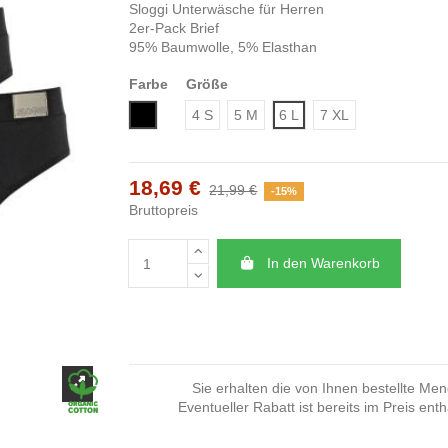
Sloggi Unterwäsche für Herren
2er-Pack Brief
95% Baumwolle, 5% Elasthan
Farbe
Größe
Schwarz
4 S
5 M
6 L
7 XL
18,69 €
21,99 €
-15%
Bruttopreis
In den Warenkorb
Sie erhalten die von Ihnen bestellte Me
Eventueller Rabatt ist bereits im Preis enth