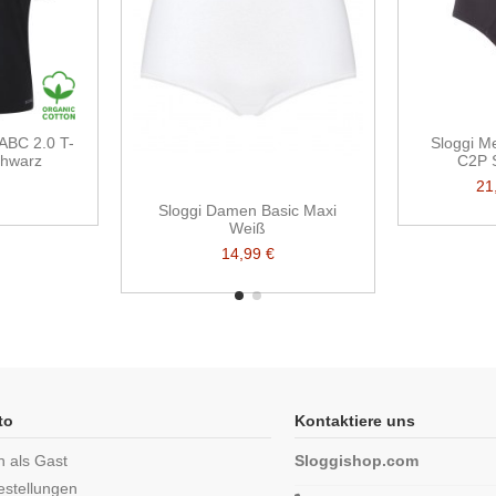
ABC 2.0 T-
Sloggi M
chwarz
C2P 
21
Sloggi Damen Basic Maxi
Weiß
14,99 €
to
Kontaktiere uns
n als Gast
Sloggishop.com
estellungen