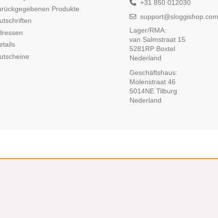
+31 850 012030
urückgegebenen Produkte
support@sloggishop.co
tschriften
Lager/RMA:
dressen
van Salmstraat 15
tails
5281RP Boxtel
utscheine
Nederland
Geschäftshaus:
Molenstraat 46
5014NE Tilburg
Nederland