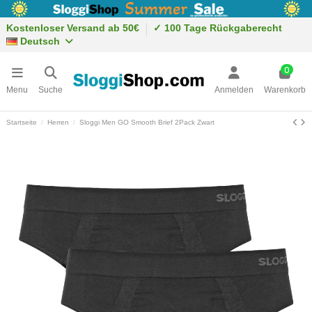
Kostenloser Versand ab 50€
✓ 100 Tage Rückgaberecht
Deutsch
0
Menu
Suche
Anmelden
Warenkorb
Startseite
Herren
Sloggi Men GO Smooth Brief 2Pack Zwart