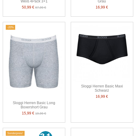
Weiß 4Pack 3+1
Grau
50,99 €
16,99 €
67,99 €
-20%
Sloggi Herren Basic Maxi
Schwarz
16,99 €
Sloggi Herren Basic Long
Boxershort Grau
15,99 €
19,99 €
Sonderpreis!