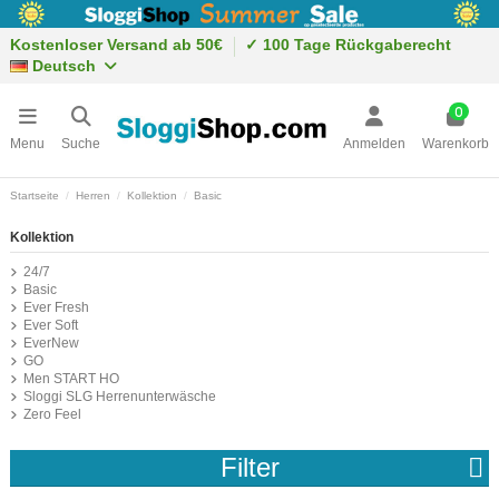
Kostenloser Versand ab 50€
✓ 100 Tage Rückgaberecht
Deutsch
0
Menu
Suche
Anmelden
Warenkorb
Startseite
Herren
Kollektion
Basic
Kollektion
24/7
Basic
Ever Fresh
Ever Soft
EverNew
GO
Men START HO
Sloggi SLG Herrenunterwäsche
Zero Feel
Filter