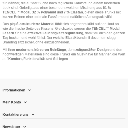
für Männer, die auf der Suche nach täglichem Komfort und einem modernen
Look sind. Gefertigt aus einer besonders weichen Mischung aus
61 %
TENCEL™ Modal, 32 % Polyamid und 7 % Elastan
, bieten diese Trunks mit
kurzen Beinen eine optimale Passform und natürliche Atmungsaktivität.
Das
piqué-strukturierte Material
fühlt sich angenehm kühl auf der Haut an –
wie die frische Seite des Kissens. Gleichzeitig sorgen die
TENCEL™ Modal
Fasern
für eine
effektive Feuchtigkeitsregulierung
, damit du dich den ganzen
Tag trocken und wohl fühlst. Der
weiche Elastikbund
mit dezentem sloggi-
Branding sitzt sicher, ohne einzuschneiden.
Mit ihrer
modernen, kürzeren Beinlänge
, dem
zeitgemäßen Design
und den
hochwertigen Materialien sind diese Trunks ein Must-have für Männer, die Wert
auf
Komfort, Funktionalität und Stil
legen.
Informationen
Mein Konto
Kontaktiere uns
Newsletter