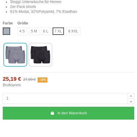
Sloggi Unterwäsche für Herren
2er-Pack shorts
61% Modal, 32%Polyamid, 7% Elasthan
Farbe
Größe
Grau
4 S
5 M
6 L
7 XL
8 XXL
25,19 €
27,99 €
-10%
Bruttopreis
In den Warenkorb