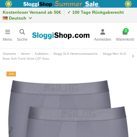
Kostenloser Versand ab 50€
✓ 100 Tage Rückgaberecht
Deutsch
0
Menu
Suche
Anmelden
Warenkorb
Startseite
Herren
Kollektion
Sloggi SLG Herrenunterwäsche
Sloggi Men SLG
Base Soft Trunk Short C2P Grau
-10%