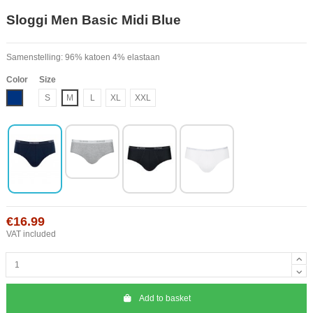
Sloggi Men Basic Midi Blue
Samenstelling: 96% katoen 4% elastaan
Color
Size
Blue
S
M
L
XL
XXL
€16.99
VAT included
Add to basket