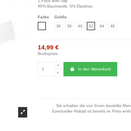
1-Pack Mini-Slip
95% Baumwolle, 5% Elasthan
Farbe
Größe
Weiß
36
38
40
42
44
46
14,99 €
Bruttopreis
In den Warenkorb
Sie erhalten die von Ihnen bestellte Me
Eventueller Rabatt ist bereits im Preis enth