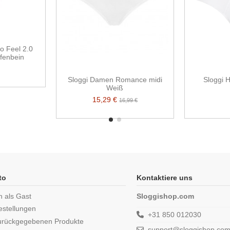
o Feel 2.0
lfenbein
Sloggi Damen Romance midi
Sloggi H
Weiß
15,29 €
16,99 €
to
Kontaktiere uns
n als Gast
Sloggishop.com
estellungen
+31 850 012030
urückgegebenen Produkte
support@sloggishop.co