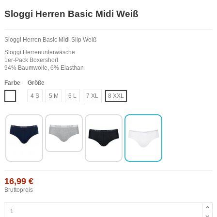
Sloggi Herren Basic Midi Weiß
Sloggi Herren Basic Midi Slip Weiß
Sloggi Herrenunterwäsche
1er-Pack Boxershort
94% Baumwolle, 6% Elasthan
Farbe
Größe
Weiß
4 S
5 M
6 L
7 XL
8 XXL
16,99 €
Bruttopreis