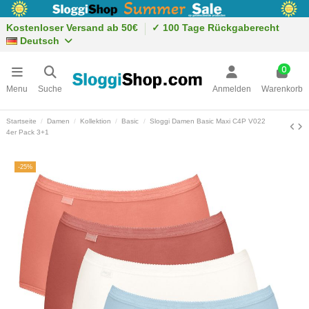
Kostenloser Versand ab 50€
✓ 100 Tage Rückgaberecht
Deutsch
0
Menu
Suche
Anmelden
Warenkorb
Startseite
Damen
Kollektion
Basic
Sloggi Damen Basic Maxi C4P V022
4er Pack 3+1
-25%