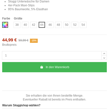
Sloggi Unterwäsche für Damen
4er-Pack Maxi-Slips
95% Baumwolle, 5% Elasthan
Farbe
Größe
Mix
38
40
42
44
46
48
50
52
54
44,99 €
59,99 €
-25%
Bruttopreis
In den Warenkorb
Sie erhalten die von Ihnen bestellte Menge.
Eventueller Rabatt ist bereits im Preis enthalten.
Warum Sloggishop wählen?