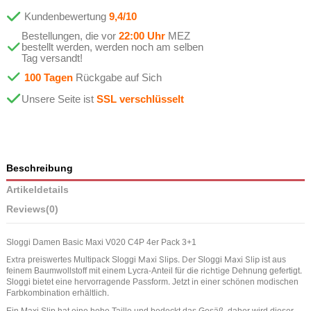
Kundenbewertung
9,4/10
Bestellungen, die vor
22:00 Uhr
MEZ
bestellt werden, werden noch am selben
Tag versandt!
100 Tagen
Rückgabe auf Sich
Unsere Seite ist
SSL verschlüsselt
Beschreibung
Artikeldetails
Reviews
(0)
Sloggi Damen Basic Maxi V020 C4P 4er Pack 3+1
Extra
Maxi Slips. Der
Maxi Slip
preiswertes
Multipack
Sloggi
Sloggi
ist
aus
die richtige
.
feinem
Baumwollstoff
mit
einem
Lycra-Anteil
für
Dehnung
gefertigt
.
in
Sloggi
bietet
eine
hervorragende
Passform
Jetzt
einer
schönen
modischen
.
Farbkombination
erhältlich
Ein Maxi Slip hat eine hohe Taille und bedeckt das Gesäß, daher wird dieser