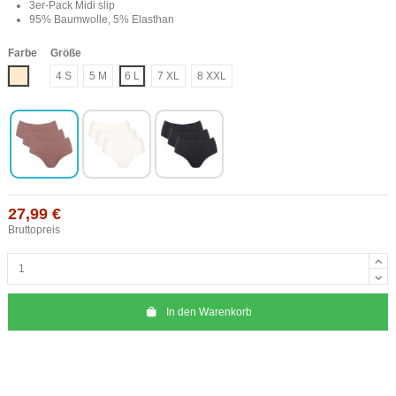
3er-Pack Midi slip
95% Baumwolle, 5% Elasthan
Farbe
Größe
Haut
4 S
5 M
6 L
7 XL
8 XXL
27,99 €
Bruttopreis
In den Warenkorb