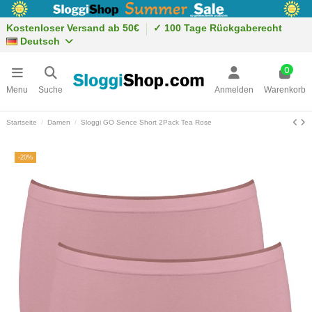
Kostenloser Versand ab 50€
✓ 100 Tage Rückgaberecht
Deutsch
0
Menu
Suche
Anmelden
Warenkorb
Startseite
Damen
Sloggi GO Sence Short 2Pack Tea Rose
-20%