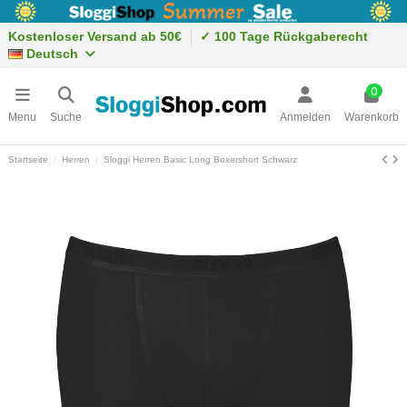
Kostenloser Versand ab 50€
✓ 100 Tage Rückgaberecht
Deutsch
0
Menu
Suche
Anmelden
Warenkorb
Startseite
Herren
Sloggi Herren Basic Long Boxershort Schwarz