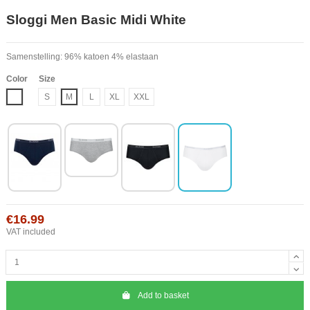
Sloggi Men Basic Midi White
Samenstelling: 96% katoen 4% elastaan
Color
Size
White
S
M
L
XL
XXL
€16.99
VAT included
Add to basket