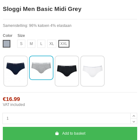
Sloggi Men Basic Midi Grey
Samenstelling: 96% katoen 4% elastaan
Color
Size
Grey
S
M
L
XL
XXL
€16.99
VAT included
Add to basket