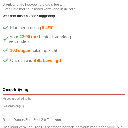
U ontvangt de hoeveelheid die u bestelt.
Eventuele korting is reeds verrekend in de prijs.
Waarom kiezen voor Sloggishop
Klantbeoordeling
9,4/10
voor
22:00 uur
besteld, vandaag
verzonden
100 dagen
ruilen op zicht
Onze site is
SSL beveiligd
Omschrijving
Productdetails
Reviews
(0)
Sloggi Dames Zero Feel 2.0 Top Ivoor
De Sloggi Zero Feel Top BH heeft een perfecte pasvorm voor ieder figuur. Alle