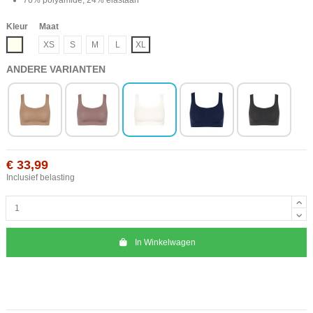
Kleur
Maat
Ivoor
XS
S
M
L
XL
ANDERE VARIANTEN
€ 33,99
Inclusief belasting
In Winkelwagen