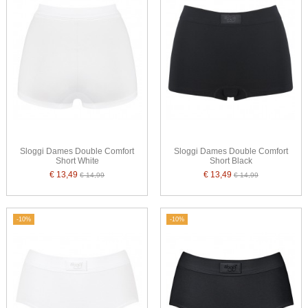
Sloggi Dames Double Comfort
Sloggi Dames Double Comfort
Short White
Short Black
€ 13,49
€ 13,49
€ 14,99
€ 14,99
-10%
-10%