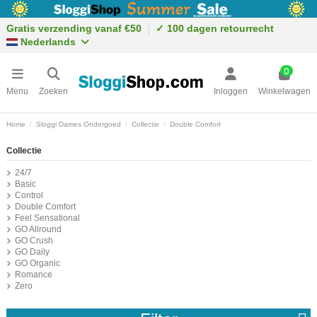
Gratis verzending vanaf €50
✓ 100 dagen retourrecht
Nederlands
0
Menu
Zoeken
Inloggen
Winkelwagen
Home
Sloggi Dames Ondergoed
Collectie
Double Comfort
Collectie
24/7
Basic
Control
Double Comfort
Feel Sensational
GO Allround
GO Crush
GO Daily
GO Organic
Romance
Zero