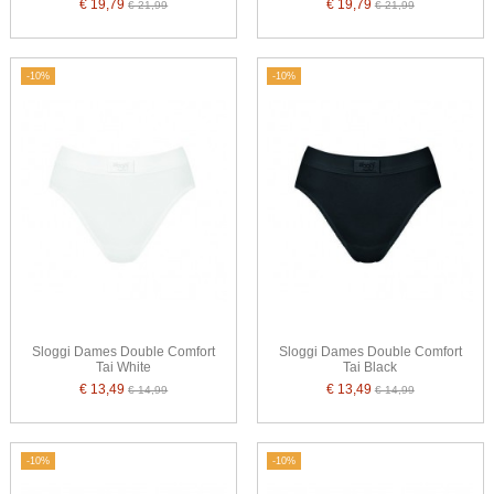
€ 19,79
€ 19,79
€ 21,99
€ 21,99
-10%
-10%
Sloggi Dames Double Comfort
Sloggi Dames Double Comfort
Tai White
Tai Black
€ 13,49
€ 13,49
€ 14,99
€ 14,99
-10%
-10%