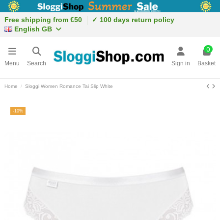
Free shipping from €50
✓ 100 days return policy
English GB
0
Menu
Search
Sign in
Basket
Home
Sloggi Women Romance Tai Slip White
-10%